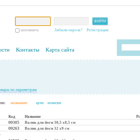
запомнить
Забыли пароль?
Регистрация
ости
Контакты
Карта сайта
овары по параметрам
по:
названию
цене
новизне
Код
Название
Р
09305
Валик для йоги 30,5 х8,5 см
09263
Валик для йоги 32 х9 см