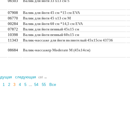
06503
Валик для йоги 33 х13 см S
07908
Валик для йоги 45 см *15 см EVA
06770
Валик для йоги 45 х13 см M
00284
Валик для йоги 60 см *14,5 см EVA
07872
Валик для йоги пенный 45х15 см
10398
Валик для йоги пенный 60х15 см
11343
Валик-массаже для йоги полнотелый 45х15см 43736
08684
Валик-массажер Moderate M (45х14см)
ыдущая
следующая
→
ctrl
1
2
3
4
5
...
54
55
Все