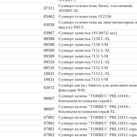
Суппорт голеностопа Atemi, эластичный,
07311
ANS005 XL
05462
Суппорт голеностопа ST2556
Суппорт голеностопа на липучке(неопрен, 
03958
инд.уп.) /0813/
03967
Суппорт запястья 191-007(2 шт.)
09508
Суппорт запястья 7150 L-XL
09508
Суппорт запястья 7150 S-M
09509
Суппорт запястья 7151 L-XL
09509
Суппорт запястья 7151 S-M
09510
Суппорт запястья 7152 L-XL
09510
Суппорт запястья 7152 S-M
10631
Суппорт запястья 7153 L-XL
10631
Суппорт запястья 7153 S-M
Суппорт кисти с бинтом для дополнительн
03972
фиксации /810/
Суппорт колена "TORRES" PRL11010 с
08007
боковыми вставками серый L
Суппорт колена "TORRES" PRL11010 с
08007
боковыми вставками серый XL
07902
Суппорт колена "TORRES" PRL11012 сер
07902
Суппорт колена "TORRES" PRL11012 сер
07902
Суппорт колена "TORRES" PRL11012 серы
07902
Суппорт колена "TORRES" PRL11012 сер