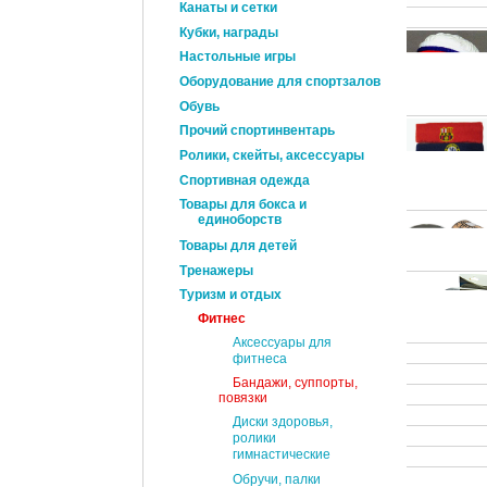
Канаты и сетки
Кубки, награды
Настольные игры
Оборудование для спортзалов
Обувь
Прочий спортинвентарь
Ролики, скейты, аксессуары
Спортивная одежда
Товары для бокса и
единоборств
Товары для детей
Тренажеры
Туризм и отдых
Фитнес
Аксессуары для
фитнеса
Бандажи, суппорты,
повязки
Диски здоровья,
ролики
гимнастические
Обручи, палки