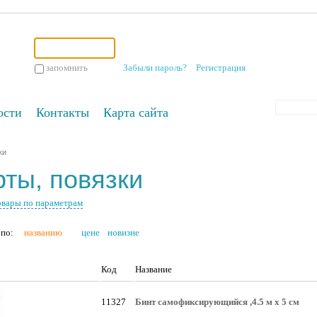
запомнить
Забыли пароль?
Регистрация
ости
Контакты
Карта сайта
ки
ты, повязки
овары по параметрам
по:
названию
цене
новизне
Код
Название
11327
Бинт самофиксирующийся ,4.5 м х 5 см