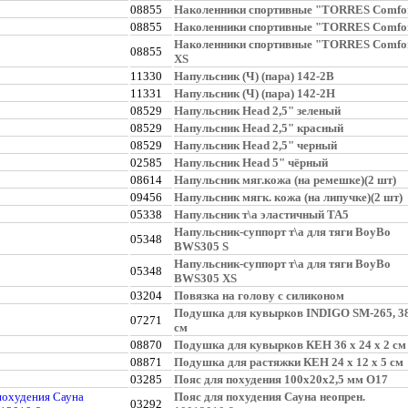
08855
Наколенники спортивные "TORRES Comfo
08855
Наколенники спортивные "TORRES Comfor
Наколенники спортивные "TORRES Comfo
08855
XS
11330
Напульсник (Ч) (пара) 142-2В
11331
Напульсник (Ч) (пара) 142-2Н
08529
Напульсник Head 2,5" зеленый
08529
Напульсник Head 2,5" красный
08529
Напульсник Head 2,5" черный
02585
Напульсник Head 5" чёрный
08614
Напульсник мяг.кожа (на ремешке)(2 шт)
09456
Напульсник мягк. кожа (на липучке)(2 шт)
05338
Напульсник т\а эластичный ТА5
Напульсник-суппорт т\а для тяги BoyBo
05348
BWS305 S
Напульсник-суппорт т\а для тяги BoyBo
05348
BWS305 XS
03204
Повязка на голову с силиконом
Подушка для кувырков INDIGO SM-265, 3
07271
см
08870
Подушка для кувырков КЕН 36 х 24 х 2 см
08871
Подушка для растяжки КЕН 24 х 12 х 5 см
03285
Пояс для похудения 100х20х2,5 мм О17
Пояс для похудения Сауна неопрен.
03292