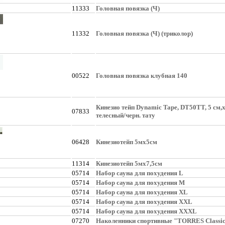
11333
Головная повязка (Ч)
11332
Головная повязка (Ч) (триколор)
00522
Головная повязка клубная 140
Кинезио тейп Dynamic Tape, DT50TT, 5 см,x
07833
телесный/черн. тату
06428
Кинезиотейп 5мх5см
11314
Кинезиотейп 5мх7,5см
05714
Набор сауна для похудения L
05714
Набор сауна для похудения M
05714
Набор сауна для похудения XL
05714
Набор сауна для похудения XXL
05714
Набор сауна для похудения XXXL
07270
Наколенники спортивные "TORRES Classic