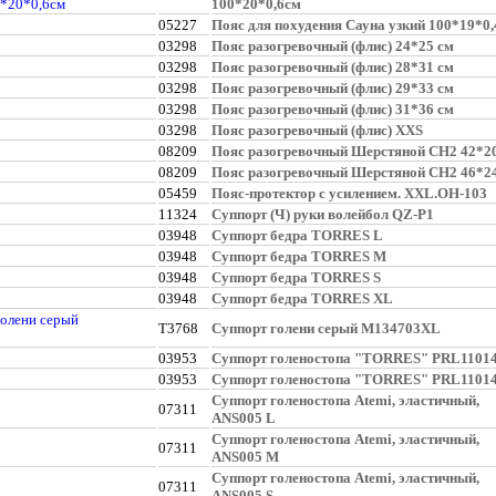
100*20*0,6см
05227
Пояс для похудения Сауна узкий 100*19*0
03298
Пояс разогревочный (флис) 24*25 см
03298
Пояс разогревочный (флис) 28*31 см
03298
Пояс разогревочный (флис) 29*33 см
03298
Пояс разогревочный (флис) 31*36 см
03298
Пояс разогревочный (флис) XXS
08209
Пояс разогревочный Шерстяной СН2 42*2
08209
Пояс разогревочный Шерстяной СН2 46*2
05459
Пояс-протектор с усилением. ХХL.ОН-103
11324
Суппорт (Ч) руки волейбол QZ-P1
03948
Суппорт бедра TORRES L
03948
Суппорт бедра TORRES M
03948
Суппорт бедра TORRES S
03948
Суппорт бедра TORRES XL
T3768
Суппорт голени серый M134703XL
03953
Суппорт голеностопа "TORRES" PRL1101
03953
Суппорт голеностопа "TORRES" PRL1101
Суппорт голеностопа Atemi, эластичный,
07311
ANS005 L
Суппорт голеностопа Atemi, эластичный,
07311
ANS005 M
Суппорт голеностопа Atemi, эластичный,
07311
ANS005 S