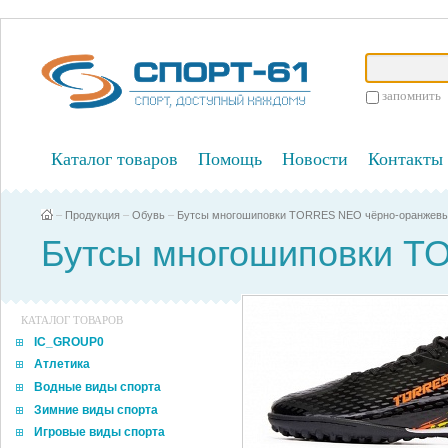
запомнить
Каталог товаров
Помощь
Новости
Контакты
–
Продукция
–
Обувь
–
Бутсы многошиповки TORRES NEO чёрно-оранжевы
Бутсы многошиповки T
КАТАЛОГ ТОВАРОВ
IC_GROUP0
Атлетика
Водные виды спорта
Зимние виды спорта
Игровые виды спорта